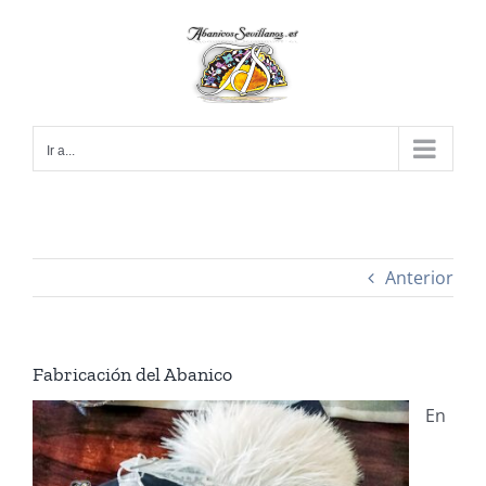
Saltar
al
contenido
Ir a...
Anterior
Fabricación del Abanico
En